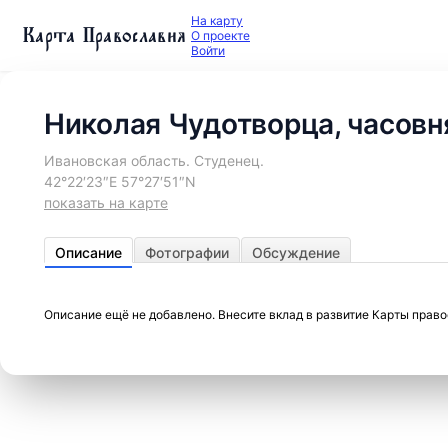
На карту
Карта Православия
О проекте
Войти
Николая Чудотворца, часовн
Ивановская область. Студенец.
42°22′23″E 57°27′51″N
показать на карте
Описание
Фотографии
Обсуждение
Описание ещё не добавлено. Внесите вклад в развитие Карты прав