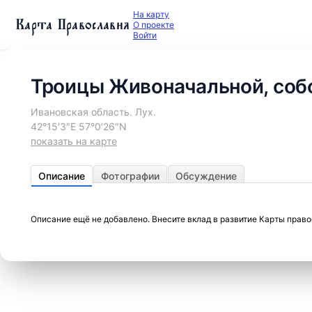
На карту
Карта Православия
О проекте
Войти
Троицы Живоначальной, соб
Ивановская область. Лух.
42°15′3″E 57°0′26″N
показать на карте
Описание
Фотографии
Обсуждение
Описание ещё не добавлено. Внесите вклад в развитие Карты прав