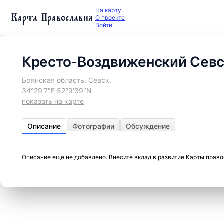
На карту
Карта Православия
О проекте
Войти
Кресто-Воздвиженский Севс
Брянская область. Севск.
34°29′7″E 52°9′39″N
показать на карте
Описание
Фотографии
Обсуждение
Описание ещё не добавлено. Внесите вклад в развитие Карты прав