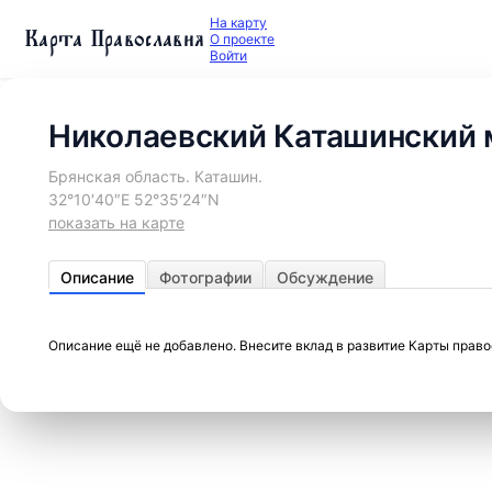
На карту
Карта Православия
О проекте
Войти
Николаевский Каташинский
Брянская область. Каташин.
32°10′40″E 52°35′24″N
показать на карте
Описание
Фотографии
Обсуждение
Описание ещё не добавлено. Внесите вклад в развитие Карты прав