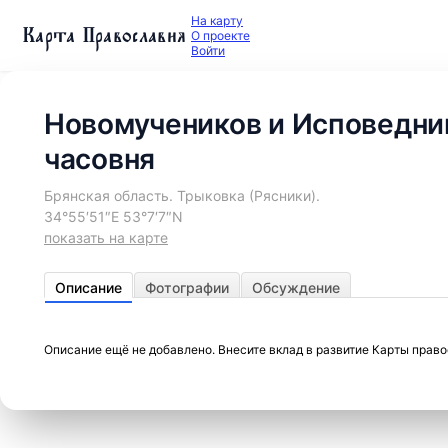
На карту
Карта Православия
О проекте
Войти
Новомучеников и Исповедник
часовня
Брянская область. Трыковка (Рясники).
34°55′51″E 53°7′7″N
показать на карте
Описание
Фотографии
Обсуждение
Описание ещё не добавлено. Внесите вклад в развитие Карты прав