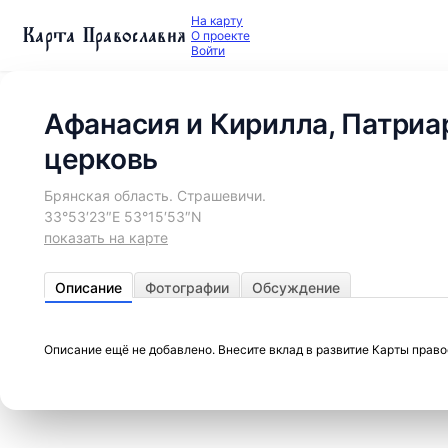
На карту
Карта Православия
О проекте
Войти
Афанасия и Кирилла, Патриа
церковь
Брянская область. Страшевичи.
33°53′23″E 53°15′53″N
показать на карте
Описание
Фотографии
Обсуждение
Описание ещё не добавлено. Внесите вклад в развитие Карты прав