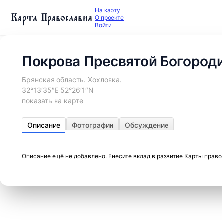
На карту
Карта Православия
О проекте
Войти
Покрова Пресвятой Богород
Брянская область. Хохловка.
32°13′35″E 52°26′1″N
показать на карте
Описание
Фотографии
Обсуждение
Описание ещё не добавлено. Внесите вклад в развитие Карты прав