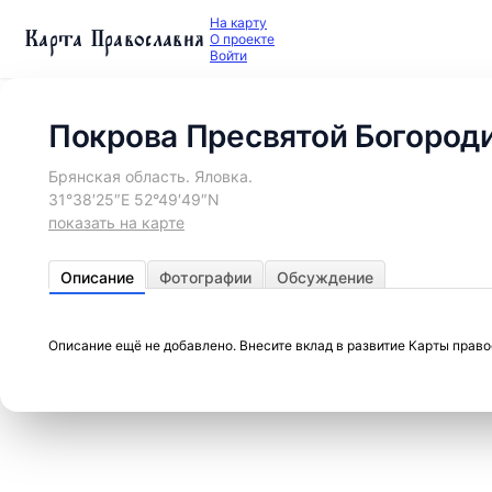
На карту
Карта Православия
О проекте
Войти
Покрова Пресвятой Богород
Брянская область. Яловка.
31°38′25″E 52°49′49″N
показать на карте
Описание
Фотографии
Обсуждение
Описание ещё не добавлено. Внесите вклад в развитие Карты прав