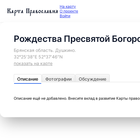
На карту
Карта Православия
О проекте
Войти
Рождества Пресвятой Богор
Брянская область. Душкино.
32°25′38″E 52°37′46″N
показать на карте
Описание
Фотографии
Обсуждение
Описание ещё не добавлено. Внесите вклад в развитие Карты прав