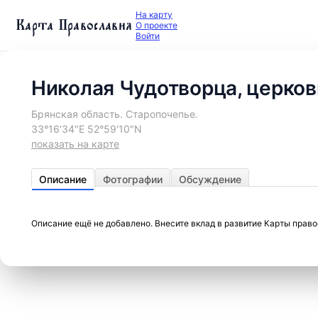
На карту
Карта Православия
О проекте
Войти
Николая Чудотворца, церков
Брянская область. Старопочепье.
33°16′34″E 52°59′10″N
показать на карте
Описание
Фотографии
Обсуждение
Описание ещё не добавлено. Внесите вклад в развитие Карты прав