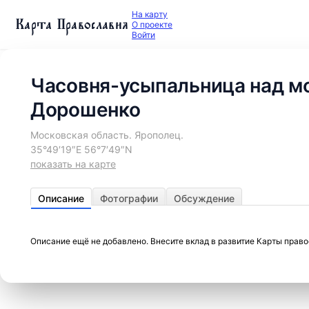
На карту
Карта Православия
О проекте
Войти
Часовня-усыпальница над мо
Дорошенко
Московская область. Ярополец.
35°49′19″E 56°7′49″N
показать на карте
Описание
Фотографии
Обсуждение
Описание ещё не добавлено. Внесите вклад в развитие Карты прав