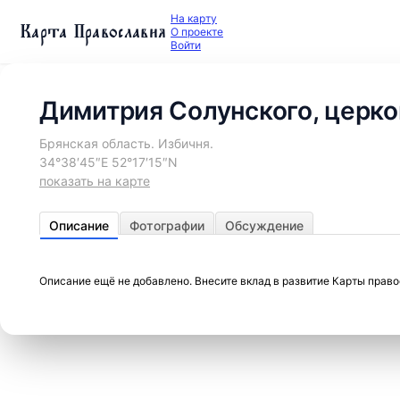
На карту
Карта Православия
О проекте
Войти
Димитрия Солунского, церко
Брянская область. Избичня.
34°38′45″E 52°17′15″N
показать на карте
Описание
Фотографии
Обсуждение
Описание ещё не добавлено. Внесите вклад в развитие Карты прав