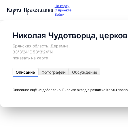
На карту
Карта Православия
О проекте
Войти
Николая Чудотворца, церков
Брянская область. Деремна.
33°8′24″E 53°3′24″N
показать на карте
Описание
Фотографии
Обсуждение
Описание ещё не добавлено. Внесите вклад в развитие Карты прав