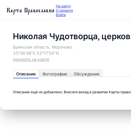
На карту
Карта Православия
О проекте
Войти
Николая Чудотворца, церков
Брянская область. Морачово.
33°36′48″E 53°17′56″N
показать на карте
Описание
Фотографии
Обсуждение
Описание ещё не добавлено. Внесите вклад в развитие Карты прав