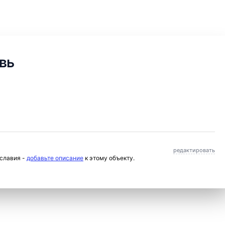
вь
редактировать
ославия -
добавьте описание
к этому объекту.