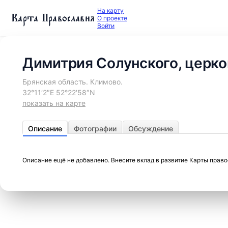
На карту
Карта Православия
О проекте
Войти
Димитрия Солунского, церко
Брянская область. Климово.
32°11′2″E 52°22′58″N
показать на карте
Описание
Фотографии
Обсуждение
Описание ещё не добавлено. Внесите вклад в развитие Карты прав