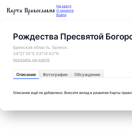
На карту
Карта Православия
О проекте
Войти
Рождества Пресвятой Богор
Брянская область. Брянск.
34°21′35″E 53°14′43″N
показать на карте
Описание
Фотографии
Обсуждение
Описание ещё не добавлено. Внесите вклад в развитие Карты прав