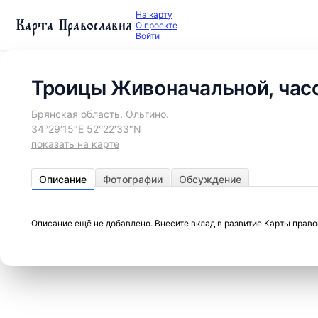
На карту
Карта Православия
О проекте
Войти
Троицы Живоначальной, час
Брянская область. Ольгино.
34°29′15″E 52°22′33″N
показать на карте
Описание
Фотографии
Обсуждение
Описание ещё не добавлено. Внесите вклад в развитие Карты прав