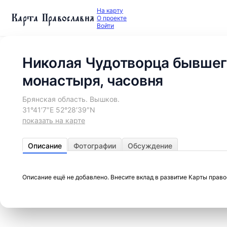
На карту
Карта Православия
О проекте
Войти
Николая Чудотворца бывшег
монастыря, часовня
Брянская область. Вышков.
31°41′7″E 52°28′39″N
показать на карте
Описание
Фотографии
Обсуждение
Описание ещё не добавлено. Внесите вклад в развитие Карты прав