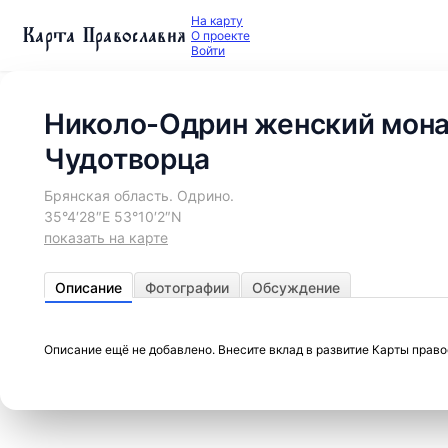
На карту
Карта Православия
О проекте
Войти
Николо-Одрин женский мона
Чудотворца
Брянская область. Одрино.
35°4′28″E 53°10′2″N
показать на карте
Описание
Фотографии
Обсуждение
Описание ещё не добавлено. Внесите вклад в развитие Карты прав