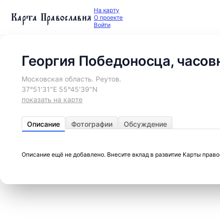
На карту
Карта Православия
О проекте
Войти
Георгия Победоносца, часов
Московская область. Реутов.
37°51′31″E 55°45′39″N
показать на карте
Описание
Фотографии
Обсуждение
Описание ещё не добавлено. Внесите вклад в развитие Карты прав