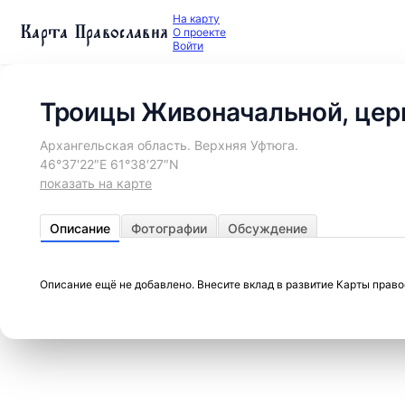
На карту
Карта Православия
О проекте
Войти
Троицы Живоначальной, цер
Архангельская область. Верхняя Уфтюга.
46°37′22″E 61°38′27″N
показать на карте
Описание
Фотографии
Обсуждение
Описание ещё не добавлено. Внесите вклад в развитие Карты прав