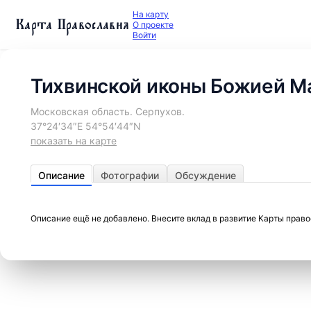
На карту
Карта Православия
О проекте
Войти
Тихвинской иконы Божией Ма
Московская область. Серпухов.
37°24′34″E 54°54′44″N
показать на карте
Описание
Фотографии
Обсуждение
Описание ещё не добавлено. Внесите вклад в развитие Карты прав