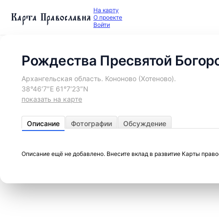
На карту
Карта Православия
О проекте
Войти
Рождества Пресвятой Богор
Архангельская область. Кононово (Хотеново).
38°46′7″E 61°7′23″N
показать на карте
Описание
Фотографии
Обсуждение
Описание ещё не добавлено. Внесите вклад в развитие Карты прав