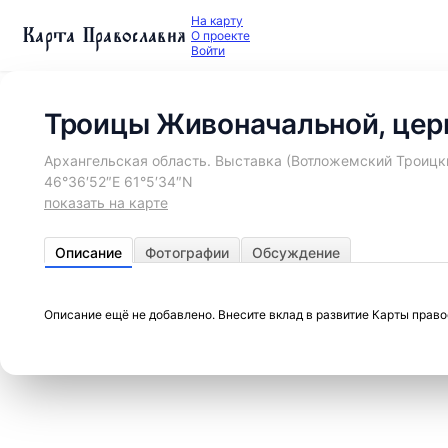
На карту
Карта Православия
О проекте
Войти
Троицы Живоначальной, цер
Архангельская область. Выставка (Вотложемский Троицки
46°36′52″E 61°5′34″N
показать на карте
Описание
Фотографии
Обсуждение
Описание ещё не добавлено. Внесите вклад в развитие Карты прав