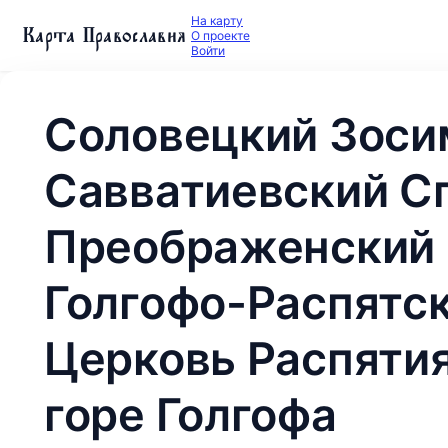
На карту
Карта Православия
О проекте
Войти
Соловецкий Зоси
Савватиевский С
Преображенский 
Голгофо-Распятск
Церковь Распятия
горе Голгофа