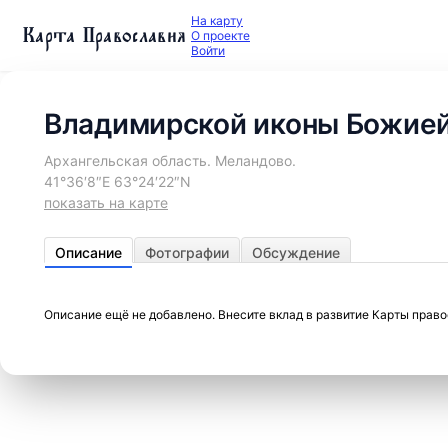
На карту
Карта Православия
О проекте
Войти
Владимирской иконы Божией
Архангельская область. Меландово.
41°36′8″E 63°24′22″N
показать на карте
Описание
Фотографии
Обсуждение
Описание ещё не добавлено. Внесите вклад в развитие Карты прав