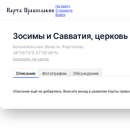
На карту
Карта Православия
О проекте
Войти
Зосимы и Савватия, церковь
Архангельская область. Каргополь.
38°56′13″E 61°29′48″N
показать на карте
Описание
Фотографии
Обсуждение
Описание ещё не добавлено. Внесите вклад в развитие Карты прав