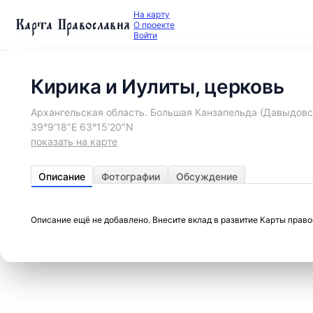
На карту
Карта Православия
О проекте
Войти
Кирика и Иулиты, церковь
Архангельская область. Большая Канзапельда (Давыдовс
39°9′18″E 63°15′20″N
показать на карте
Описание
Фотографии
Обсуждение
Описание ещё не добавлено. Внесите вклад в развитие Карты прав