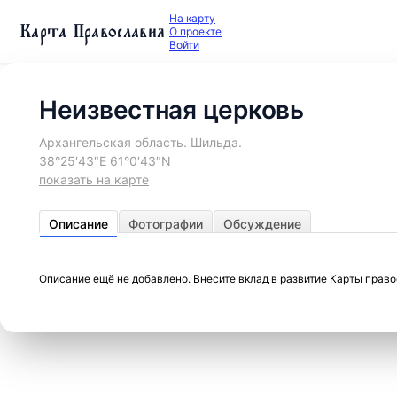
На карту
Карта Православия
О проекте
Войти
Неизвестная церковь
Архангельская область. Шильда.
38°25′43″E 61°0′43″N
показать на карте
Описание
Фотографии
Обсуждение
Описание ещё не добавлено. Внесите вклад в развитие Карты прав