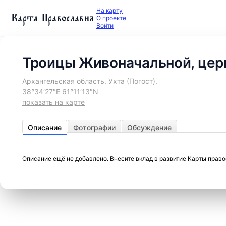
На карту
Карта Православия
О проекте
Войти
Троицы Живоначальной, цер
Архангельская область. Ухта (Погост).
38°34′27″E 61°11′13″N
показать на карте
Описание
Фотографии
Обсуждение
Описание ещё не добавлено. Внесите вклад в развитие Карты прав