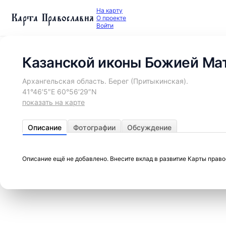
На карту
Карта Православия
О проекте
Войти
Казанской иконы Божией Мат
Архангельская область. Берег (Притыкинская).
41°46′5″E 60°56′29″N
показать на карте
Описание
Фотографии
Обсуждение
Описание ещё не добавлено. Внесите вклад в развитие Карты прав