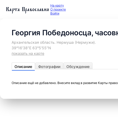
На карту
Карта Православия
О проекте
Войти
Георгия Победоносца, часов
Архангельская область. Нермуша (Нермужи).
39°16′38″E 63°5′55″N
показать на карте
Описание
Фотографии
Обсуждение
Описание ещё не добавлено. Внесите вклад в развитие Карты прав