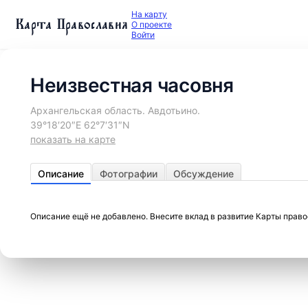
На карту
Карта Православия
О проекте
Войти
Неизвестная часовня
Архангельская область. Авдотьино.
39°18′20″E 62°7′31″N
показать на карте
Описание
Фотографии
Обсуждение
Описание ещё не добавлено. Внесите вклад в развитие Карты прав