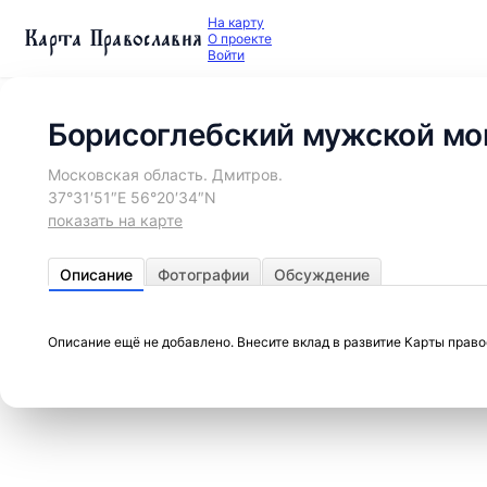
На карту
Карта Православия
О проекте
Войти
Борисоглебский мужской мо
Московская область. Дмитров.
37°31′51″E 56°20′34″N
показать на карте
Описание
Фотографии
Обсуждение
Описание ещё не добавлено. Внесите вклад в развитие Карты прав