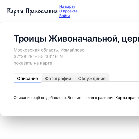
На карту
Карта Православия
О проекте
Войти
Троицы Живоначальной, цер
Московская область. Измайлово.
37°38′28″E 55°33′46″N
показать на карте
Описание
Фотографии
Обсуждение
Описание ещё не добавлено. Внесите вклад в развитие Карты прав