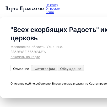
На карту
Карта Православия
О проекте
Войти
"Всех скорбящих Радость" и
церковь
Московская область. Ульянино.
38°26′0″E 55°20′43″N
показать на карте
Описание
Фотографии
Обсуждение
Описание ещё не добавлено. Внесите вклад в развитие Карты прав