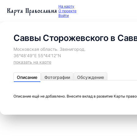
На карту
Карта Православия
О проекте
Войти
Саввы Сторожевского в Савв
Московская область. Звенигород.
36°48′49″E 55°44′12″N
показать на карте
Описание
Фотографии
Обсуждение
Описание ещё не добавлено. Внесите вклад в развитие Карты прав