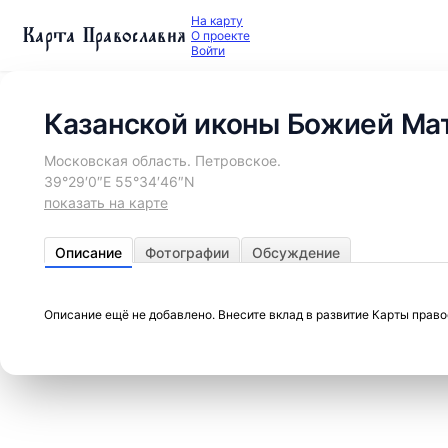
На карту
Карта Православия
О проекте
Войти
Казанской иконы Божией Мат
Московская область. Петровское.
39°29′0″E 55°34′46″N
показать на карте
Описание
Фотографии
Обсуждение
Описание ещё не добавлено. Внесите вклад в развитие Карты прав