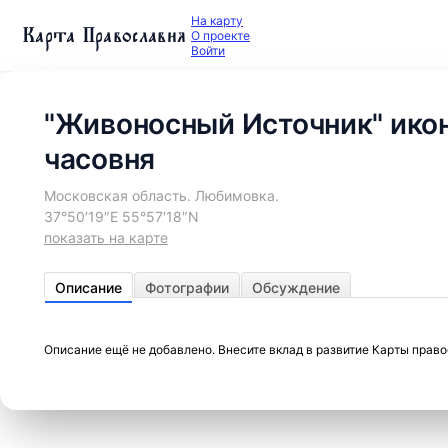
На карту
Карта Православия
О проекте
Войти
"Живоносный Источник" ико
часовня
Московская область. Любимовка.
37°50′19″E 55°57′18″N
показать на карте
Описание
Фотографии
Обсуждение
Описание ещё не добавлено. Внесите вклад в развитие Карты прав