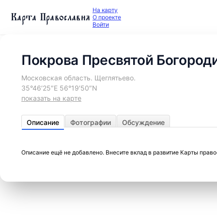
На карту
Карта Православия
О проекте
Войти
Покрова Пресвятой Богород
Московская область. Щеглятьево.
35°46′25″E 56°19′50″N
показать на карте
Описание
Фотографии
Обсуждение
Описание ещё не добавлено. Внесите вклад в развитие Карты прав