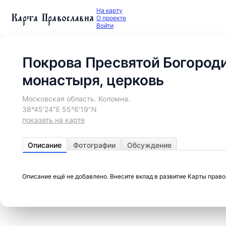
На карту
Карта Православия
О проекте
Войти
Покрова Пресвятой Богород
монастыря, церковь
Московская область. Коломна.
38°45′24″E 55°6′19″N
показать на карте
Описание
Фотографии
Обсуждение
Описание ещё не добавлено. Внесите вклад в развитие Карты прав