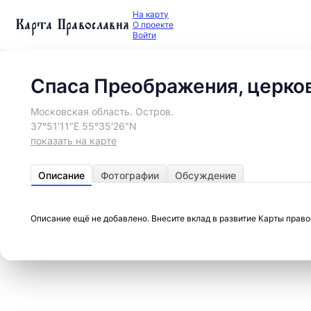
На карту
Карта Православия
О проекте
Войти
Спаса Преображения, церко
Московская область. Остров.
37°51′11″E 55°35′26″N
показать на карте
Описание
Фотографии
Обсуждение
Описание ещё не добавлено. Внесите вклад в развитие Карты прав