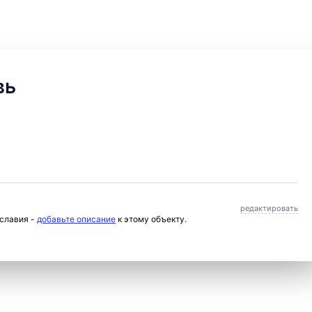
вь
редактировать
ославия -
добавьте описание
к этому объекту.