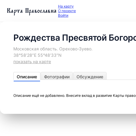
На карту
Карта Православия
О проекте
Войти
Рождества Пресвятой Богор
Московская область. Орехово-Зуево.
38°58′28″E 55°48′33″N
показать на карте
Описание
Фотографии
Обсуждение
Описание ещё не добавлено. Внесите вклад в развитие Карты прав