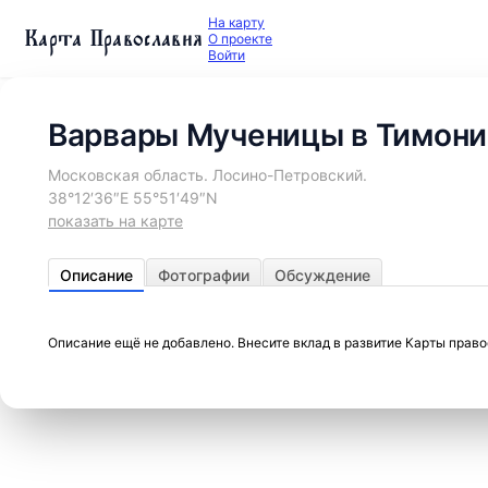
На карту
Карта Православия
О проекте
Войти
Варвары Мученицы в Тимони
Московская область. Лосино-Петровский.
38°12′36″E 55°51′49″N
показать на карте
Описание
Фотографии
Обсуждение
Описание ещё не добавлено. Внесите вклад в развитие Карты прав