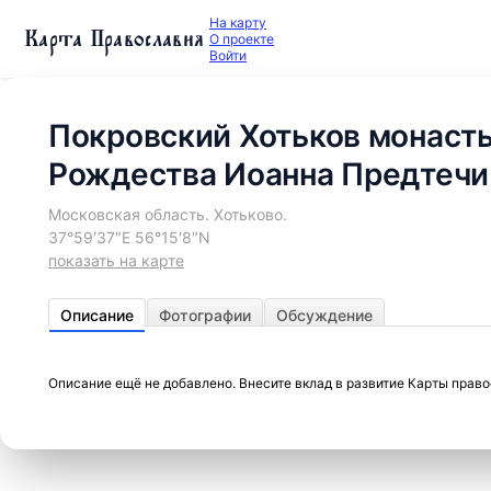
На карту
Карта Православия
О проекте
Войти
Покровский Хотьков монаст
Рождества Иоанна Предтечи
Московская область. Хотьково.
37°59′37″E 56°15′8″N
показать на карте
Описание
Фотографии
Обсуждение
Описание ещё не добавлено. Внесите вклад в развитие Карты прав